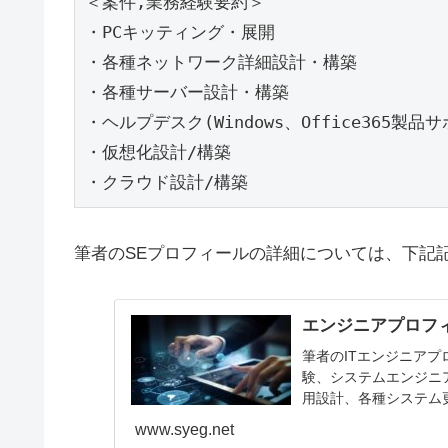
＜案件,業務経験要約＞

・PCキッティング・展開

・各種ネットワーク詳細設計・構築

・各種サーバー設計・構築

・ヘルプデスク(Windows、Office365製品サ
・仮想化設計/構築

・クラウド設計/構築
筆者のSEプロフィールの詳細については、下記
エンジニアプロフ
筆者のITエンジニア
験、システムエンジニ
用設計、各種システム更改
築、クラウド設計等。
www.syeg.net