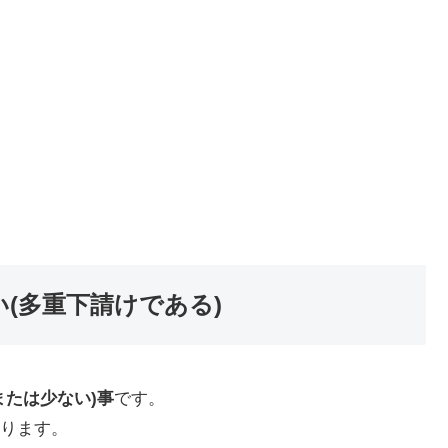
い(多重下請けである)
または少ない)事
です。
ります。