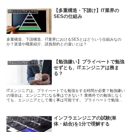
【多重構造・下請け】IT業界の
ITエンジニア(インフラ)
SESの仕組み
多重構造、下請構造、IT業界におけるSESとはどういう仕組みなの
か？派遣や職業紹介、請負契約との違いとは？
【勉強嫌い】プライべートで勉強
ITエンジニア(インフラ)
せずとも、ITエンジニアは務ま
る？
ITエンジニアは、プライべートでも勉強をする時間が必要？勉強嫌い
の場合は、エンジニアになる事はできない？ 業務外での勉強しなく
ても、エンジニアとして働く事は可能です。 プライベートで勉強が
必要、不要なケースについて、考えてみます。
インフラエンジニアの試験(単
ITエンジニア(インフラ)
体・結合)を1分で理解する