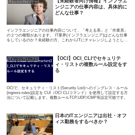
【未経験者向け情報】インフラエ
ITエンジニア(インフラ)
ンジニアの仕事内容は、具体的に
どんな仕事？
インフラエンジニアの仕事内容について、「考える系」と「作業系」
の２つの種類があります。 IT業界(インフラエンジニア)はどんな仕事
をしているのか？未経験の方、これからITにチャレンジしようとして
いる方向けに、インフラの仕事について簡単に紹介しています。
【OCI】OCI_CLIでセキュリテ
ITエンジニア(インフラ)
ィ・リストの複数ルール設定をす
る
OCIで、セキュリティ・リスト(Security List)へのイングレス・ルール
(ingress-rules)設定を CUI（OCI CLIコマンド）を使用して設定する方
法について記載します。複数ルールTCP,UDP,ICMP等設定可能です。
日本のITエンジニアは出社・オフ
ITエンジニア(インフラ)
ィス勤務をするべきか？