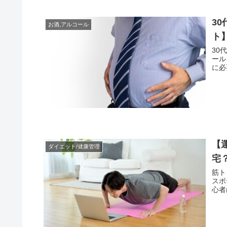
3
お酒,アルコール
ト
30
ール
に必
【
ダイエット/健康管理
宅
筋ト
スポ
心者