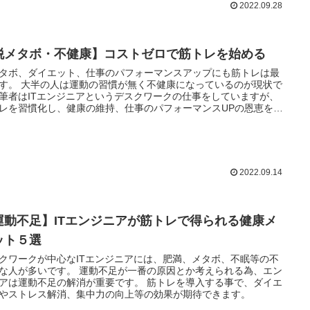
2022.09.28
脱メタボ・不健康】コストゼロで筋トレを始める
タボ、ダイエット、仕事のパフォーマンスアップにも筋トレは最
す。 大半の人は運動の習慣が無く不健康になっているのが現状で
筆者はITエンジニアというデスクワークの仕事をしていますが、
レを習慣化し、健康の維持、仕事のパフォーマンスUPの恩恵を受
います。
2022.09.14
運動不足】ITエンジニアが筋トレで得られる健康メ
ット５選
クワークが中心なITエンジニアには、肥満、メタボ、不眠等の不
な人が多いです。 運動不足が一番の原因とか考えられる為、エン
アは運動不足の解消が重要です。 筋トレを導入する事で、ダイエ
やストレス解消、集中力の向上等の効果が期待できます。