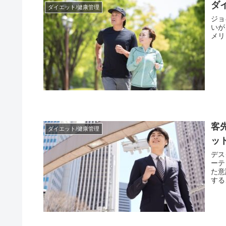
ダ
ダイエット/健康管理
ジョ
いが
メリ
客
ダイエット/健康管理
ット
デス
ーテ
た意
する