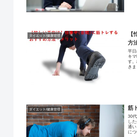
【
ダイエット/健康管理
方
平日
キマ
す。
きま
めで
筋
ダイエット/健康管理
30
した
通い
につ