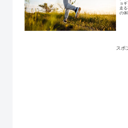
ョギ
走る
の体
スポ