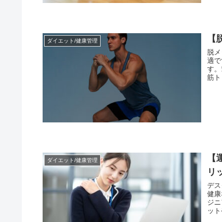
【
ダイエット/健康管理
脱メ
適で
す。
筋ト
けて
【
ダイエット/健康管理
リ
デス
健康
ジニ
ット