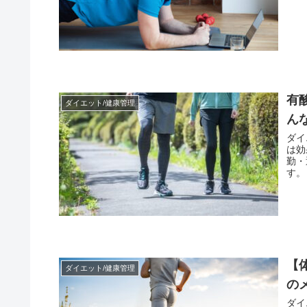
も是
有
ダイエット/健康管理
ん
ダイ
は効
勤・
す。
【
ダイエット/健康管理
の
ダイ